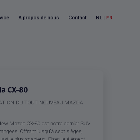
vice
À propos de nous
Contact
|
NL
FR
a CX-80
ATION DU TOUT NOUVEAU MAZDA
-New Mazda CX-80 est notre dernier SUV
 rangées. Offrant jusqu'à sept sièges,
ussi le plus spacieux. Chaque élément