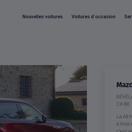
Nouvelles voitures
Voitures d´occasion
Ser
Mazd
RÉVÉL
CX-80
La All
à trois
c'est a