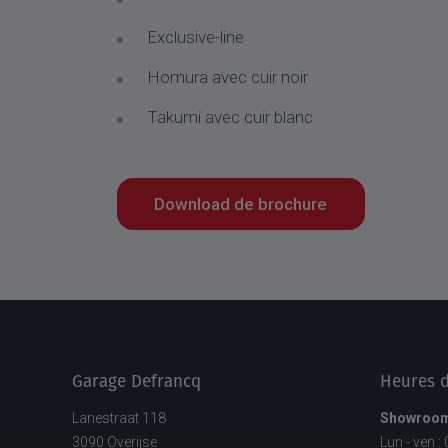
Exclusive-line
Homura avec cuir noir
Takumi avec cuir blanc
Download de brochure
Garage Defrancq
Heures d
Lanestraat 118
Showroo
3090 Overijse
Lun - ven :