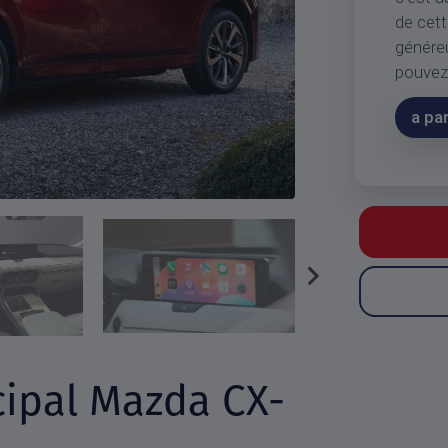
de cett
généreu
pouvez 
a pa
ipal Mazda CX-