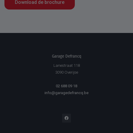
Download de brochure
Garage Defrancq
Lanestraat 118
3090 Overijse
02 688 09 18
info@garagedefrancq.be